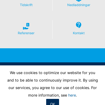
Tidskrift
Nedladdningar
Referenser
Kontakt
Follow Us
We use cookies to optimize our website for you
and to be able to continuously improve it. By using
our services, you agree to our use of cookies. For
Tryckeriets namn
Integritetspolicy
Kontakta oss
more information, see
here
.
OK