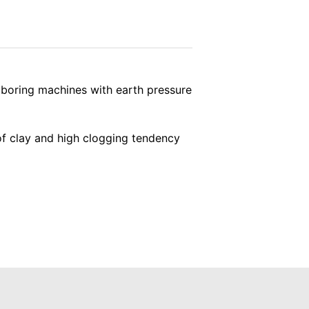
vice
apply.
k påpeka att detta kan innebära att du
ta som genereras av cookies om din
gle, genom att ladda ner och installera
SKICKA
l boring machines with earth pressure
of clay and high clogging tendency
kommer att ställas in för att förhindra
dataskyddsmyndigheternas strikta krav