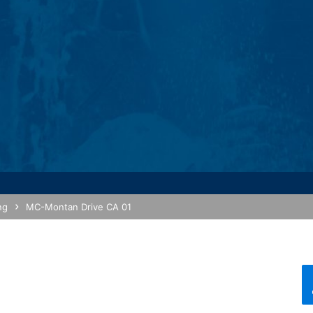
, e-postadress), rubriken och innehållet i ditt meddelande samt de
a på din begäran. Genom att behandla uppgifterna har vi ett legitimt i
yldiga att föra register baserade på kommersiella och skattemässiga 
 webbleverantör som är host för webbplatsen för vår räkning. En överför
ion under en period av tio år och sedan radera den. Avsikten är att i
etsområdet.
ics, en webbanalystjänst. Den drivs av Google Inc., 1600 Amphith
å kallade "cookies". Det är textfiler som lagras på din dator och so
m genereras av denna cookie om din användning av webbplatsen överf
kies lagras baserat på art. 6 punkt 1 (f) i GDPR. Webbplatsoperatören
 optimera både sin webbplats och sin reklam.
ng
MC-Montan Drive CA 01
an Drive CA
ymisering på denna webbplats. Din IP-adress kommer att förkortas av
nomiska samarbetsområdet före överföring till USA. Endast i undantag
 Google kommer att använda denna information på uppdrag av operat
, för att sammanställa rapporter om webbplatsaktivitet och för att 
ing för webbplatsoperatören. IP-adressen som överförs av din webbl
 som innehas av Google.