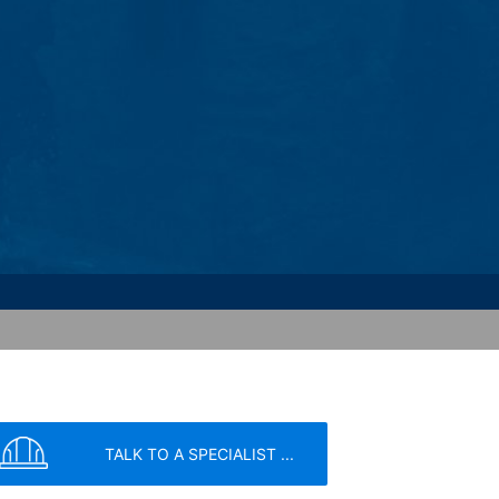
 broschyrer som du begär.
ntresse av att svara på dina frågor (art.
bestämmelser (artikel 6 punkt 1 (c) i
ing till tredje part sker inte. Vi
nte överföra informationen till länder
eatre Parkway, Mountain View, CA
m möjliggör en analys av hur du
örs vanligtvis till en Google-server i
 har ett legitimt intresse av att
 Google inom Europeiska unionen eller
sfall skickas hela IP-adressen till en
ören av denna webbplats för att
tillhandahålla andra tjänster angående
TALK TO A SPECIALIST ...
äsare som en del av Google Analytics