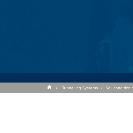
förnamn, adressuppgifter, telefonnummer
Vi använder dessa uppgifter för att svar
6 punkt 1 (f) i GDPR). Dessutom är vi sk
GDPR).
Subject*
Uppgifterna skickas sedan vidare till vår
planerar att behålla ovanstående informat
utanför Europeiska ekonomiska samarb
Google Analytics
Denna webbplats använder Google Analyt
Meddelande
94043, USA. Google Analytics använder s
använder webbplatsen. Informationen so
USA och lagras där. Google Analytics-coo
analysera användarnas beteende för att
Tunnelling Systems
Soil conditioni
MC-Mont
IP-anonymisering
Vi har aktiverat funktionen för IP-anon
andra parter i avtalet om Europeiska eko
01
Google-server i USA och förkortas där.
utvärdera din användning av webbplatsen
Upload your resume
webbplatsaktivitet och internetanvändn
Total file size:
MB /
MB
slås inte samman med någon annan data