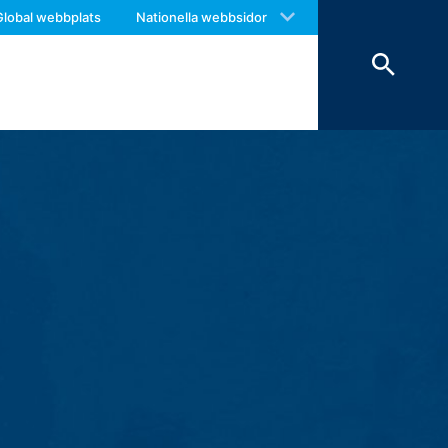
 with an answer as soon as possible.
landen eller att alltid avvisa dem, eller
Global webbplats
Nationella webbsidor
us again should you find necessary.
iteten på denna webbplats.
r som du vill använda lagras i enlighet
kerställa en optimerad tjänst som
) också lagras, kommer de att behandlas
 för vilka detta uttryckligen anges).
art. 6 punkt 1 (f) GDPR), som din
r och raderas sedan. Lagringen av data
 bevis, utesluts de från raderingen tills
 lagrar vi personuppgifter (namn,