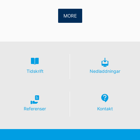
korrigera, blockera eller radera dessa uppgifter.
MORE
Tidskrift
Nedladdningar
Referenser
Kontakt