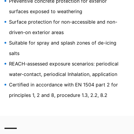
Preventive concrete protection for exterior
dataskyddsdeklaration under
https://www.google.de/int
l/de/policies/privacy
.
surfaces exposed to weathering
Återkallande av ditt samtycke till behandling av dina
Surface protection for non-accessible and non-
data
driven-on exterior areas
Vissa databehandlingsåtgärder är endast möjliga med
ditt uttryckliga samtycke. Du kan återkalla ditt
Suitable for spray and splash zones of de-icing
samtycke när som helst med framtida verkan. Ett
informellt e-postmeddelande med denna begäran är
salts
tillräckligt. Uppgifterna som behandlas innan vi får din
begäran kan fortfarande behandlas lagligt.
REACH-assessed exposure scenarios: periodical
water-contact, periodical Inhalation, application
Rätt att lämna in klagomål till tillsynsmyndigheter
Om det har skett ett brott mot
Certified in accordance with EN 1504 part 2 for
dataskyddslagstiftningen kan den berörda personen
lämna in ett klagomål till de behöriga
principles 1, 2 and 8, procedure 1.3, 2.2, 8.2
tillsynsmyndigheterna. Den behöriga
tillsynsmyndigheten för frågor som rör
dataskyddslagstiftningen är:
Landesbeauftragte für Datenschutz und
Informationsfreiheit NRW, Düsseldorf.