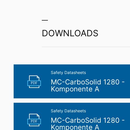
Om det har skett ett brott mot dataskyd
behöriga tillsynsmyndigheten för frågor
Landesbeauftragte für Datenschutz und 
Rätt till dataportabilitet
DOWNLOADS
Du har rätt att få uppgifter som vi behandl
tredje part i ett maskinläsbart standard
den utsträckning det är tekniskt möjligt.
Information, korrigering, blockering, 
I enlighet med art. 15 i GDPR har du rät
korrigera, blockera eller radera dessa up
Safety Datasheets
MC-CarboSolid 1280 -
PDF
Komponente A
Safety Datasheets
MC-CarboSolid 1280 -
PDF
Komponente A