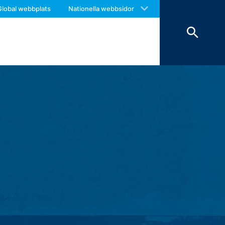
 with an answer as soon as possible.
Global webbplats
Nationella webbsidor
us again should you find necessary.
r och raderas sedan. Lagringen av data
 bevis, utesluts de från raderingen tills
 lagrar vi personuppgifter (namn,
 broschyrer som du begär.
ntresse av att svara på dina frågor (art.
bestämmelser (artikel 6 punkt 1 (c) i
ing till tredje part sker inte. Vi
nte överföra informationen till länder
eatre Parkway, Mountain View, CA
m möjliggör en analys av hur du
örs vanligtvis till en Google-server i