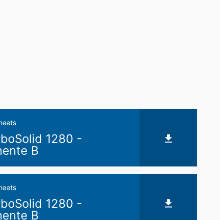
l de behöriga tillsynsmyndigheterna. Den
as automatiskt till dig själv eller till en
g part kommer detta endast att göras i
ifter som lagras. Du har också rätt att
heets
boSolid 1280 -
ente B
heets
boSolid 1280 -
ente B