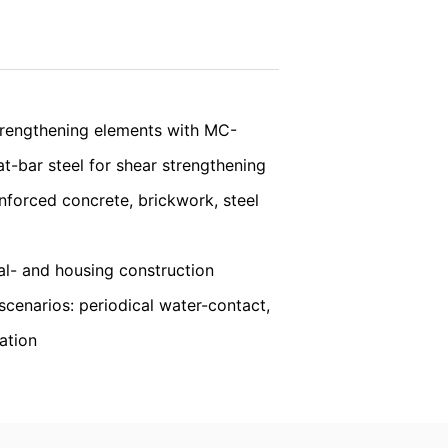
vice
apply.
SKICKA
dataskyddsmyndigheternas strikta krav
strengthening elements with MC-
t-bar steel for shear strengthening
 Cherry Ave., San Bruno, CA 94066,
forced concrete, brickwork, steel
arna. Här informeras YouTube-servern
 direkt till din personliga profil. Du
illtalande. Detta utgör ett berättigat
ural- and housing construction
ubes dataskyddsdeklaration under
https://
enarios: periodical water-contact,
cation
cke när som helst med framtida verkan.
din begäran kan fortfarande behandlas