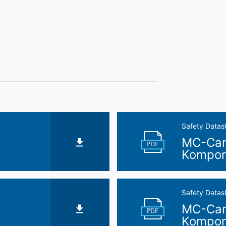
dslagstiftningen kan den berörda personen lämna in ett klagomål til
 som rör dataskyddslagstiftningen är:
Informationsfreiheit NRW, Düsseldorf.
ar baserat på ditt samtycke eller för att uppfylla ett avtal som leverer
format. Om du behöver direktöverföring av data till en annan ansvari
radering
t att när som helst få gratis information om någon av dina personuppg
pgifter.
Safety Datas
MC-Car
PDF
Kompon
Safety Datas
MC-Car
PDF
Kompon