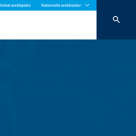
 with an answer as soon as possible.
Global webbplats
Nationella webbsidor
us again should you find necessary.
r och raderas sedan. Lagringen av data
 bevis, utesluts de från raderingen tills
 lagrar vi personuppgifter (namn,
 broschyrer som du begär.
ntresse av att svara på dina frågor (art.
bestämmelser (artikel 6 punkt 1 (c) i
ing till tredje part sker inte. Vi
nte överföra informationen till länder
eatre Parkway, Mountain View, CA
m möjliggör en analys av hur du
örs vanligtvis till en Google-server i