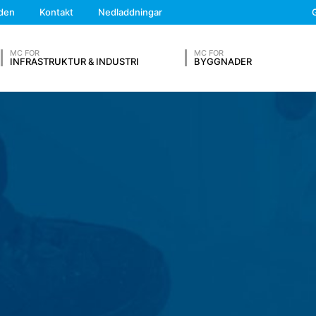
We'll get back to you
lden
Kontakt
Nedladdningar
Feel free to contact 
MC FOR
MC FOR
INFRASTRUKTUR & INDUSTRI
BYGGNADER
ed data från andra källor. Serverloggfilerna lagras i högst 7 daga
l klargöra fall av missbruk. Om uppgifter måste återkallas på grund av
period är behandlingen begränsad.
OUR RESUME
ontakta oss på frivillig basis online. Som en del av kontaktformuläret
, e-postadress), rubriken och innehållet i ditt meddelande samt de
a på din begäran. Genom att behandla uppgifterna har vi ett legitimt i
yldiga att föra register baserade på kommersiella och skattemässiga 
 webbleverantör som är host för webbplatsen för vår räkning. En överför
Efternamn*
ion under en period av tio år och sedan radera den. Avsikten är att i
etsområdet.
ics, en webbanalystjänst. Den drivs av Google Inc., 1600 Amphith
Telefonnummer
å kallade "cookies". Det är textfiler som lagras på din dator och so
m genereras av denna cookie om din användning av webbplatsen överf