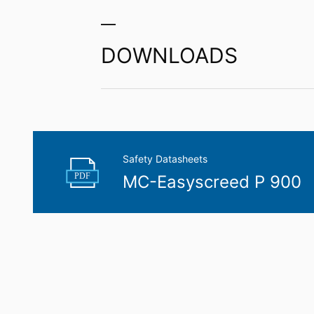
korrigera, blockera eller radera dessa up
DOWNLOADS
Safety Datasheets
PDF
MC-Easyscreed P 900