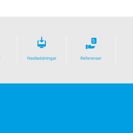
t
Nedladdningar
Referenser