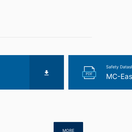
pgifter.
Safety Datas
PDF
MC-Eas
MORE