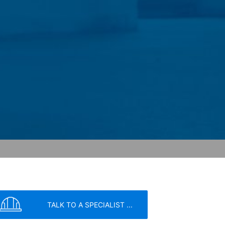
k påpeka att detta kan innebära att du
ta som genereras av cookies om din
gle, genom att ladda ner och installera
kommer att ställas in för att förhindra
dataskyddsmyndigheternas strikta krav
TALK TO A SPECIALIST ...
 Cherry Ave., San Bruno, CA 94066,