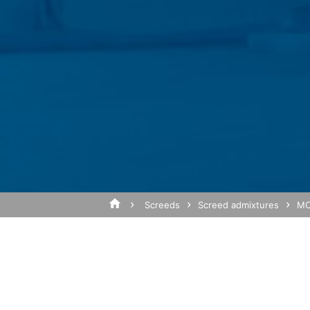
Webbläsar-plugin
Du kan förhindra att dessa cookies lagra
inte kommer att kunna använda funktione
användning av webbplatsen (inkl. din IP
Subject*
webbläsar-pluginprogrammet som finns p
https://tools.google.com/dlpage/gaopto
Invändningar mot insamlingen av uppgif
Du kan förhindra att Google Analytics sam
Meddelande
att dina uppgifter samlas in vid framti
Disable Google Analytics
Mer information om hur Google Analytics
https://support.google.com/analytics/
Screeds
Screed admixtures
MC
Outsourcad databehandling
Vi har ingått ett avtal med Google för 
när vi använder Google Analytics.
Upload your resume
You Tube
Vår webbplats använder plugins från Yo
Total file size:
MB /
MB