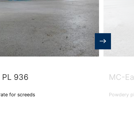
 PL 936
MC-Ea
rate for screeds
Powdery pl