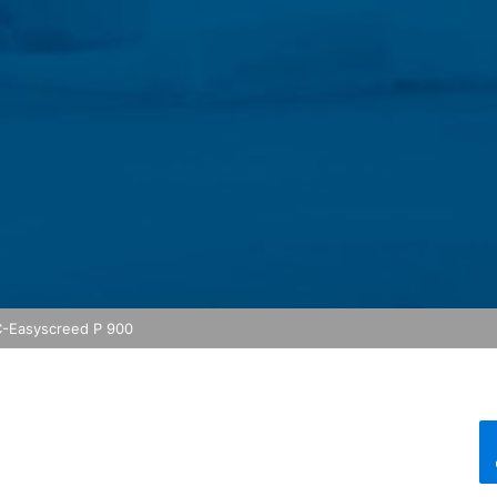
s genom att välja lämpliga inställningar i din webbläsare. Vi vill doc
n till fullo på denna webbplats. Du kan också förhindra att den da
-adress) överförs till Google, samt bearbetning av dessa data av Goo
å följande länk:
ut?hl=en
ter
lar in dina data genom att klicka på följande länk. En optout-cookie 
da besök på denna webbplats:
 hanterar användardata finns i Googles sekretesspolicy:
answer/6004245?hl=en
-Easyscreed P 900
outsourcing av vår databehandling och implementerar helt de tyska 
uTube, som drivs av Google. Sidornas operatör är YouTube LLC, 901