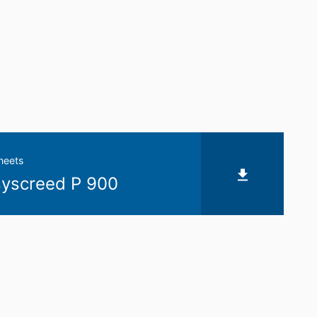
heets
yscreed P 900