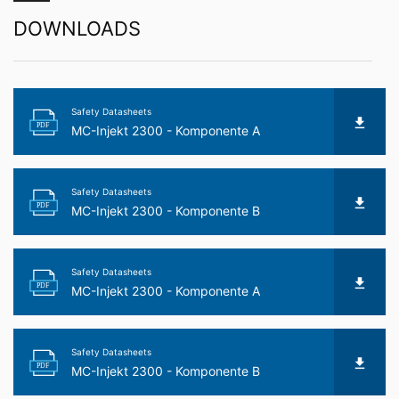
direktöverföring av data till en annan ansvarig part
kommer detta endast att göras i den utsträckning det
DOWNLOADS
är tekniskt möjligt.
Information, korrigering, blockering, radering
I enlighet med art. 15 i GDPR har du rätt att när som
helst få gratis information om någon av dina
Safety Datasheets
personuppgifter som lagras. Du har också rätt att
PDF
MC-Injekt 2300 - Komponente A
korrigera, blockera eller radera dessa uppgifter.
Safety Datasheets
PDF
MC-Injekt 2300 - Komponente B
Safety Datasheets
PDF
MC-Injekt 2300 - Komponente A
Safety Datasheets
PDF
MC-Injekt 2300 - Komponente B