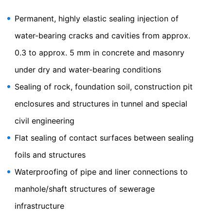
data
Vissa databehandlingsåtgärder är endast möjliga med
Permanent, highly elastic sealing injection of
ditt uttryckliga samtycke. Du kan återkalla ditt
samtycke när som helst med framtida verkan. Ett
water-bearing cracks and cavities from approx.
informellt e-postmeddelande med denna begäran är
0.3 to approx. 5 mm in concrete and masonry
tillräckligt. Uppgifterna som behandlas innan vi får din
begäran kan fortfarande behandlas lagligt.
under dry and water-bearing conditions
Rätt att lämna in klagomål till tillsynsmyndigheter
Sealing of rock, foundation soil, construction pit
Om det har skett ett brott mot
dataskyddslagstiftningen kan den berörda personen
enclosures and structures in tunnel and special
lämna in ett klagomål till de behöriga
civil engineering
tillsynsmyndigheterna. Den behöriga
tillsynsmyndigheten för frågor som rör
Flat sealing of contact surfaces between sealing
dataskyddslagstiftningen är:
Landesbeauftragte für Datenschutz und
foils and structures
Informationsfreiheit NRW, Düsseldorf.
Waterproofing of pipe and liner connections to
Rätt till dataportabilitet
manhole/shaft structures of sewerage
Du har rätt att få uppgifter som vi behandlar baserat på
ditt samtycke eller för att uppfylla ett avtal som
infrastructure
levereras automatiskt till dig själv eller till en tredje part i