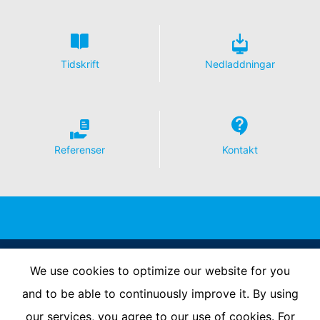
I enlighet med art. 15 i GDPR har du rätt att när som
helst få gratis information om någon av dina
personuppgifter som lagras. Du har också rätt att
korrigera, blockera eller radera dessa uppgifter.
Tidskrift
Nedladdningar
Referenser
Kontakt
Follow Us
We use cookies to optimize our website for you
and to be able to continuously improve it. By using
our services, you agree to our use of cookies. For