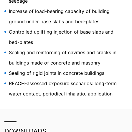
seepage
dataskyddsdeklaration under
https://www.google.de/int
Increase of load-bearing capacity of building
l/de/policies/privacy
.
ground under base slabs and bed-plates
Återkallande av ditt samtycke till behandling av dina
data
Controlled uplifting injection of base slaps and
Vissa databehandlingsåtgärder är endast möjliga med
ditt uttryckliga samtycke. Du kan återkalla ditt
bed-plates
samtycke när som helst med framtida verkan. Ett
Sealing and reinforcing of cavities and cracks in
informellt e-postmeddelande med denna begäran är
tillräckligt. Uppgifterna som behandlas innan vi får din
buildings made of concrete and masonry
begäran kan fortfarande behandlas lagligt.
Sealing of rigid joints in concrete buildings
Rätt att lämna in klagomål till tillsynsmyndigheter
Om det har skett ett brott mot
REACH-assessed exposure scenarios: long-term
dataskyddslagstiftningen kan den berörda personen
water contact, periodical inhalatio, application
lämna in ett klagomål till de behöriga
tillsynsmyndigheterna. Den behöriga
tillsynsmyndigheten för frågor som rör
dataskyddslagstiftningen är:
Landesbeauftragte für Datenschutz und
Informationsfreiheit NRW, Düsseldorf.
DOWNLOADS