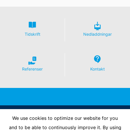
helst få gratis information om någon av dina
personuppgifter som lagras. Du har också rätt att
korrigera, blockera eller radera dessa uppgifter.
Tidskrift
Nedladdningar
Referenser
Kontakt
Follow Us
We use cookies to optimize our website for you
and to be able to continuously improve it. By using