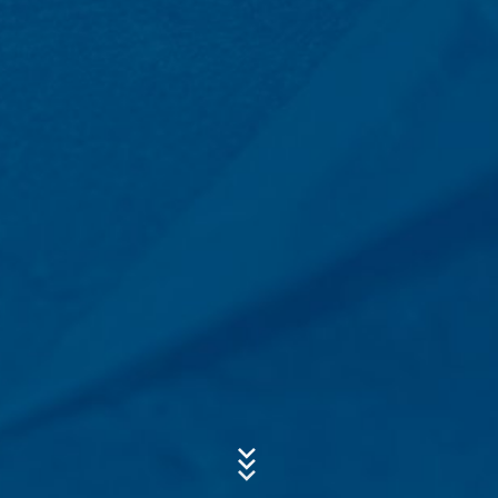
Uppgifterna skickas sedan vidare till vår
webbleverantör som är host för webbplatsen för vår
Subject*
räkning. En överföring till tredje part sker inte. Vi
planerar att behålla ovanstående information under en
period av tio år och sedan radera den. Avsikten är att
inte överföra informationen till länder utanför Europeiska
Meddelande
ekonomiska samarbetsområdet.
Google Analytics
Denna webbplats använder Google Analytics, en
webbanalystjänst. Den drivs av Google Inc., 1600
Amphitheatre Parkway, Mountain View, CA 94043, USA.
Google Analytics använder så kallade "cookies". Det är
textfiler som lagras på din dator och som möjliggör en
analys av hur du använder webbplatsen. Informationen
som genereras av denna cookie om din användning av
Upload your resume
webbplatsen överförs vanligtvis till en Google-server i
Total file size:
MB /
MB
USA och lagras där. Google Analytics-cookies lagras
Jag samtycker till
sekretesspolicyn
för MC-Bauchemie
baserat på art. 6 punkt 1 (f) i GDPR.
This site is protected by reCAPTCH and the Google
Webbplatsoperatören har ett legitimt intresse av att
Privacy Policy
and
Terms of Service
apply.
analysera användarnas beteende för att optimera både
sin webbplats och sin reklam.