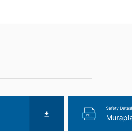
Informationsfreiheit NRW, Düsseldorf.
ar baserat på ditt samtycke eller för att uppfylla ett avtal som leverer
format. Om du behöver direktöverföring av data till en annan ansvari
radering
t att när som helst få gratis information om någon av dina personuppg
pgifter.
Safety Datas
PDF
Murapla