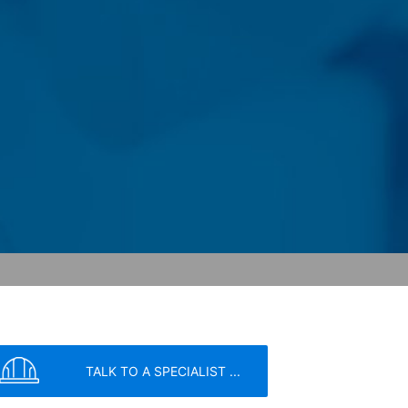
 Google inom Europeiska unionen eller
sfall skickas hela IP-adressen till en
ören av denna webbplats för att
tillhandahålla andra tjänster angående
äsare som en del av Google Analytics
k påpeka att detta kan innebära att du
ta som genereras av cookies om din
gle, genom att ladda ner och installera
kommer att ställas in för att förhindra
TALK TO A SPECIALIST ...