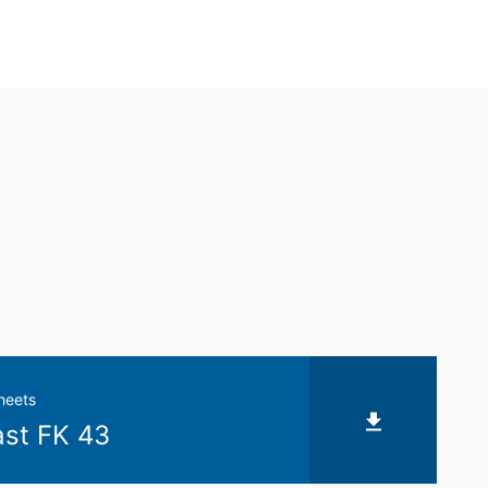
as automatiskt till dig själv eller till en
g part kommer detta endast att göras i
ifter som lagras. Du har också rätt att
heets
st FK 43