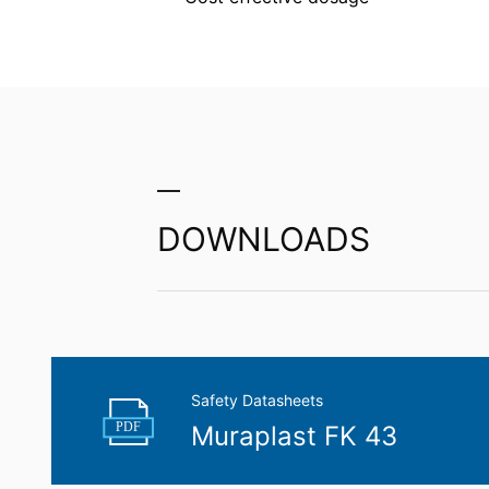
Landesbeauftragte für Datenschutz und 
Rätt till dataportabilitet
Du har rätt att få uppgifter som vi behandl
tredje part i ett maskinläsbart standard
den utsträckning det är tekniskt möjligt.
Information, korrigering, blockering, 
I enlighet med art. 15 i GDPR har du rät
korrigera, blockera eller radera dessa up
DOWNLOADS
Safety Datasheets
PDF
Muraplast FK 43