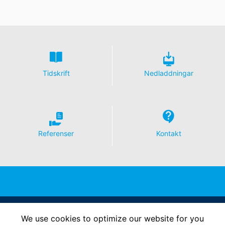
dataskyddsdeklaration under
https://www.google.de/int
l/de/policies/privacy
.
Återkallande av ditt samtycke till behandling av dina
data
Vissa databehandlingsåtgärder är endast möjliga med
ditt uttryckliga samtycke. Du kan återkalla ditt
Tidskrift
Nedladdningar
samtycke när som helst med framtida verkan. Ett
informellt e-postmeddelande med denna begäran är
tillräckligt. Uppgifterna som behandlas innan vi får din
begäran kan fortfarande behandlas lagligt.
Rätt att lämna in klagomål till tillsynsmyndigheter
Referenser
Kontakt
Om det har skett ett brott mot
dataskyddslagstiftningen kan den berörda personen
lämna in ett klagomål till de behöriga
tillsynsmyndigheterna. Den behöriga
tillsynsmyndigheten för frågor som rör
dataskyddslagstiftningen är:
Landesbeauftragte für Datenschutz und
Informationsfreiheit NRW, Düsseldorf.
Follow Us
We use cookies to optimize our website for you