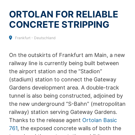
webbplats:
SKICKA
Disable Google Analytics
ORTOLAN FOR RELIABLE
Mer information om hur Google Analytics hanterar
CONCRETE STRIPPING
användardata finns i Googles sekretesspolicy:
https://support.google.com/analytics/answer/600424
5?hl=en
Frankfurt - Deutschland
Outsourcad databehandling
On the outskirts of Frankfurt am Main, a new
Vi har ingått ett avtal med Google för outsourcing av vår
databehandling och implementerar helt de tyska
railway line is currently being built between
dataskyddsmyndigheternas strikta krav när vi använder
the airport station and the “Stadion”
Google Analytics.
(stadium) station to connect the Gateway
You Tube
Gardens development area. A double-track
Vår webbplats använder plugins från YouTube, som
tunnel is also being constructed, adjoined by
drivs av Google. Sidornas operatör är YouTube LLC, 901
the new underground “S-Bahn” (metropolitan
Cherry Ave., San Bruno, CA 94066, USA. Om du
besöker någon av våra sidor med ett YouTube-plugin
railway) station serving Gateway Gardens.
upprättas en anslutning till YouTube-servrarna. Här
Thanks to the release agent
Ortolan Basic
informeras YouTube-servern om vilka av våra sidor du
761
har besökt. Om du är inloggad på ditt YouTube-konto
, the exposed concrete walls of both the
kan du koppla ditt surfbeteende direkt till din personliga