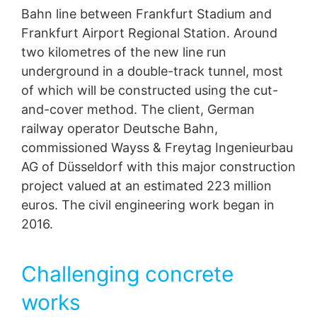
tillsynsmyndigheten för frågor som rör
Bahn line between Frankfurt Stadium and
dataskyddslagstiftningen är:
During the construction of the new Gateway
Frankfurt Airport Regional Station. Around
Landesbeauftragte für Datenschutz und
Gardens stop in Frankfurt, the exposed concrete
Informationsfreiheit NRW, Düsseldorf.
two kilometres of the new line run
walls of the tunnel and the metro station exhibit an
underground in a double-track tunnel, most
immaculate fair-faced finish by using the MC
Rätt till dataportabilitet
concrete release agent Ortolan Basic 761.
of which will be constructed using the cut-
Du har rätt att få uppgifter som vi behandlar baserat på
ditt samtycke eller för att uppfylla ett avtal som
and-cover method. The client, German
levereras automatiskt till dig själv eller till en tredje part i
railway operator Deutsche Bahn,
ett maskinläsbart standardformat. Om du behöver
commissioned Wayss & Freytag Ingenieurbau
direktöverföring av data till en annan ansvarig part
kommer detta endast att göras i den utsträckning det
AG of Düsseldorf with this major construction
är tekniskt möjligt.
project valued at an estimated 223 million
euros. The civil engineering work began in
Information, korrigering, blockering, radering
I enlighet med art. 15 i GDPR har du rätt att när som
2016.
helst få gratis information om någon av dina
personuppgifter som lagras. Du har också rätt att
korrigera, blockera eller radera dessa uppgifter.
Challenging concrete
works