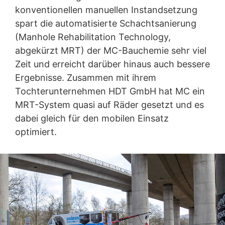
konventionellen manuellen Instandsetzung
spart die automatisierte Schachtsanierung
(Manhole Rehabilitation Technology,
abgekürzt MRT) der MC-Bauchemie sehr viel
Zeit und erreicht darüber hinaus auch bessere
Ergebnisse. Zusammen mit ihrem
Tochterunternehmen HDT GmbH hat MC ein
MRT-System quasi auf Räder gesetzt und es
dabei gleich für den mobilen Einsatz
Schnelle Schicht im Schacht
optimiert.
Mit dem MRT-Truck lassen sich Abwasserschächte
nicht nur wesentlich einfacher und schneller,
sondern auch sicherer und kostengünstiger instand
setzen, wie zwei Projekte aus dem Breisgau und
Rheinland-Pfalz exemplarisch zeigen.