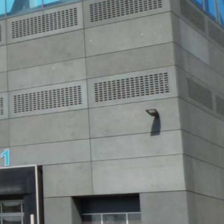
m möjliggör en analys av hur du
örs vanligtvis till en Google-server i
 har ett legitimt intresse av att
 Google inom Europeiska unionen eller
sfall skickas hela IP-adressen till en
ören av denna webbplats för att
tillhandahålla andra tjänster angående
äsare som en del av Google Analytics
k påpeka att detta kan innebära att du
ta som genereras av cookies om din
gle, genom att ladda ner och installera
kommer att ställas in för att förhindra