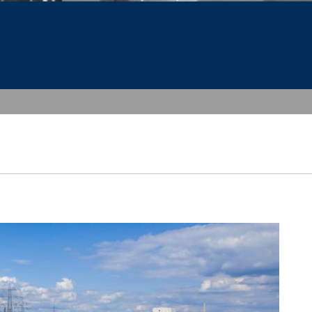
vice
apply.
SKICKA
dataskyddsmyndigheternas strikta krav
 Cherry Ave., San Bruno, CA 94066,
arna. Här informeras YouTube-servern
 direkt till din personliga profil. Du
illtalande. Detta utgör ett berättigat
ubes dataskyddsdeklaration under
https://
cke när som helst med framtida verkan.
din begäran kan fortfarande behandlas