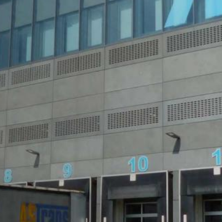
å kallade "cookies". Det är textfiler som lagras på din dator och so
m genereras av denna cookie om din användning av webbplatsen överf
kies lagras baserat på art. 6 punkt 1 (f) i GDPR. Webbplatsoperatören
 optimera både sin webbplats och sin reklam.
ymisering på denna webbplats. Din IP-adress kommer att förkortas av
nomiska samarbetsområdet före överföring till USA. Endast i undantag
 Google kommer att använda denna information på uppdrag av operat
, för att sammanställa rapporter om webbplatsaktivitet och för att 
ing för webbplatsoperatören. IP-adressen som överförs av din webbl
 som innehas av Google.
s genom att välja lämpliga inställningar i din webbläsare. Vi vill doc
n till fullo på denna webbplats. Du kan också förhindra att den da
-adress) överförs till Google, samt bearbetning av dessa data av Goo
å följande länk:
ut?hl=en
ter
lar in dina data genom att klicka på följande länk. En optout-cookie 