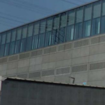
94043, USA. Google Analytics använder s
använder webbplatsen. Informationen so
USA och lagras där. Google Analytics-coo
analysera användarnas beteende för att
Subject*
IP-anonymisering
Vi har aktiverat funktionen för IP-anon
andra parter i avtalet om Europeiska eko
Google-server i USA och förkortas där.
utvärdera din användning av webbplatsen
webbplatsaktivitet och internetanvändn
Meddelande
slås inte samman med någon annan data
Webbläsar-plugin
Du kan förhindra att dessa cookies lagra
inte kommer att kunna använda funktione
användning av webbplatsen (inkl. din IP
webbläsar-pluginprogrammet som finns p
https://tools.google.com/dlpage/gaopto
Upload your resume
Invändningar mot insamlingen av uppgif
Total file size:
MB /
MB
Du kan förhindra att Google Analytics sam