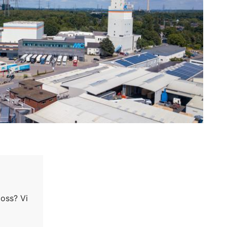
l de behöriga tillsynsmyndigheterna. Den
as automatiskt till dig själv eller till en
g part kommer detta endast att göras i
ifter som lagras. Du har också rätt att
 oss? Vi