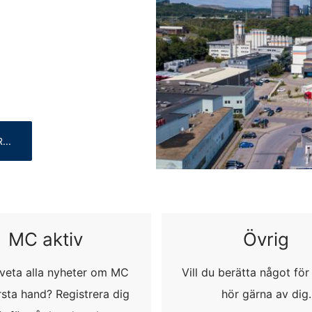
myndigheter
dslagstiftningen kan den berörda personen lämna in ett klagomål til
 som rör dataskyddslagstiftningen är:
Informationsfreiheit NRW, Düsseldorf.
ar baserat på ditt samtycke eller för att uppfylla ett avtal som leverer
format. Om du behöver direktöverföring av data till en annan ansvari
R
...
radering
t att när som helst få gratis information om någon av dina personuppg
pgifter.
MC aktiv
Övrig
u veta alla nyheter om MC
Vill du berätta något för
rsta hand? Registrera dig
hör gärna av dig.