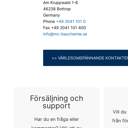
Am Kruppwald 1-8
Rätt att lämna in klagomål till tillsyns
46238 Bottrop
Om det har skett ett brott mot dataskyd
Germany
behöriga tillsynsmyndigheten för frågor
Phone
+49 2041 101 0
Landesbeauftragte für Datenschutz und 
Fax +49 2041 101 400
info@mc-bauchemie.se
Rätt till dataportabilitet
Du har rätt att få uppgifter som vi behandl
tredje part i ett maskinläsbart standard
den utsträckning det är tekniskt möjligt.
>>
VÄRLDSOMSPÄNNANDE KONTAKTE
Information, korrigering, blockering, 
I enlighet med art. 15 i GDPR har du rät
korrigera, blockera eller radera dessa up
Försäljning och
support
Vill d
Har du en fråga eller
från fö
kommentar? Välj ett av