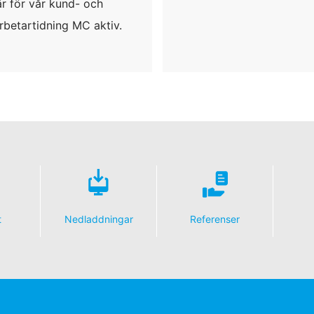
är för vår kund- och
betartidning MC aktiv.
t
Nedladdningar
Referenser