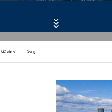
esspolicyn
för MC-Bauchemie
da besök på denna webbplats:
by reCAPTCH and the Google
Privacy Policy
and
Terms of Ser
 hanterar användardata finns i Googles sekretesspolicy:
answer/6004245?hl=en
outsourcing av vår databehandling och implementerar helt de tyska 
a oss
MC aktiv
Övrig
uTube, som drivs av Google. Sidornas operatör är YouTube LLC, 901
 med ett YouTube-plugin upprättas en anslutning till YouTube-servr
 kommentar? Välj då ett av nedanstående
 du är inloggad på ditt YouTube-konto kan du koppla ditt surfbeteende
rån ditt YouTube-konto. YouTube används för att göra vår webbplats t
takta oss.
(f) GDPR. Mer information om hantering av användardata finns i YouT
ndling av dina data
 möjliga med ditt uttryckliga samtycke. Du kan återkalla ditt samty
na begäran är tillräckligt. Uppgifterna som behandlas innan vi får 