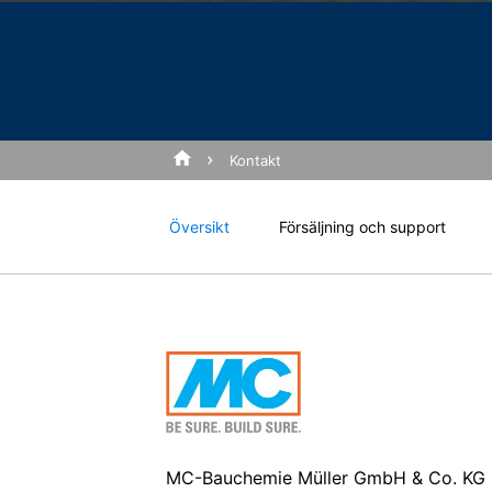
Jag samtycker till
sekret
att dina uppgifter samlas in vid framti
Disable Google Analytics
This site is protected 
Mer information om hur Google Analytics
https://support.google.com/analytics/
Outsourcad databehandling
Kontakt
Vi har ingått ett avtal med Google för 
Kontakt
när vi använder Google Analytics.
Översikt
Försäljning och support
You Tube
Vår webbplats använder plugins från Yo
USA. Om du besöker någon av våra sidor
Har du en fråga eller en
om vilka av våra sidor du har besökt. Om
kan förhindra detta genom att logga ut f
kontaktformulär och kon
intresse i enlighet med art. 6 punkt 1 
www.google.de/intl/de/policies/privacy
.
Återkallande av ditt samtycke till beha
Vissa databehandlingsåtgärder är endast
Ett informellt e-postmeddelande med den
MC-Bauchemie Müller GmbH & Co. KG
lagligt.