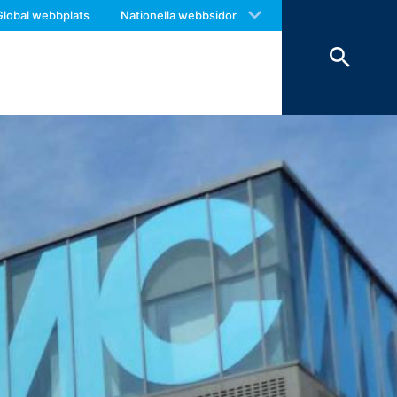
 with an answer as soon as possible.
Global webbplats
Nationella webbsidor
us again should you find necessary.
r och raderas sedan. Lagringen av data
 bevis, utesluts de från raderingen tills
 lagrar vi personuppgifter (namn,
 broschyrer som du begär.
ntresse av att svara på dina frågor (art.
bestämmelser (artikel 6 punkt 1 (c) i
ing till tredje part sker inte. Vi
nte överföra informationen till länder
eatre Parkway, Mountain View, CA